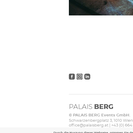
PALAIS
BERG
© PALAIS BERG Events GmbH.
Schwarzenbergplatz 3, 1010 Wien
office@palaisberg.at | +43 (0) 664 