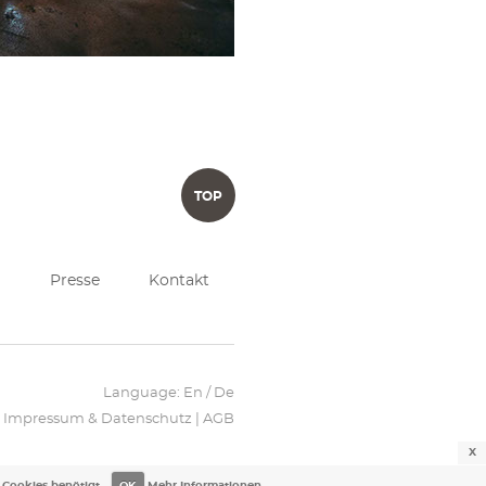
TOP
Presse
Kontakt
Language:
En
/ De
Impressum & Datenschutz
|
AGB
X