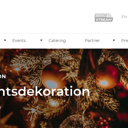
EN
Events
Catering
Partner
Pre
ON
tsdekoration
n