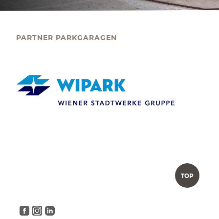
KONTAKT
PARTNER PARKGARAGEN
PALAIS BERG
Events Gmbh.
Schwarzenbergplatz 3
1010 Wien
office@palaisberg.at
+43 01 503 28 14
Impressum & Datenschutz
AGB
Language:
EN
/ DE
TOP