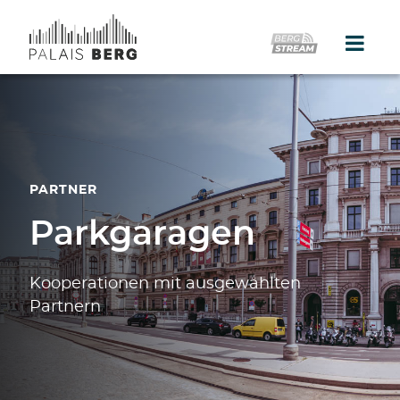
Home
Location
Galerie
PARTNER
Events
Parkgaragen
Catering
Kooperationen mit ausgewählten
Partner
Partnern
Presse
Kontakt