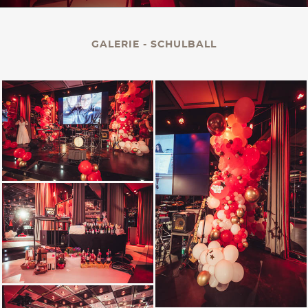
KONTAKT
GALERIE - SCHULBALL
PALAIS BERG
Events Gmbh.
Schwarzenbergplatz 3
1010 Wien
office@palaisberg.at
+43 01 503 28 14
Impressum & Datenschutz
AGB
Language:
EN
/ DE