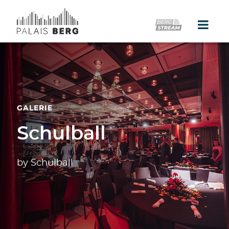
Home
Location
Galerie
GALERIE
Schulball
Events
Catering
by Schulball
Partner
Presse
Kontakt