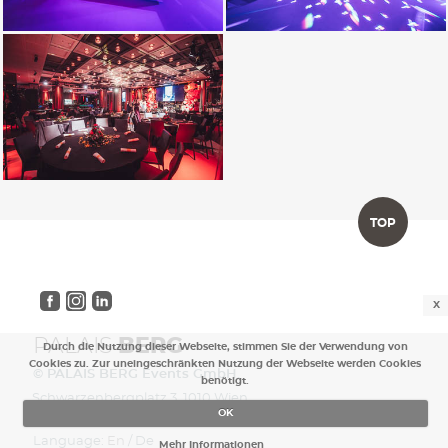
TOP
X
PALAIS
BERG
Durch die Nutzung dieser Webseite, stimmen Sie der Verwendung von
Cookies zu. Zur uneingeschränkten Nutzung der Webseite werden Cookies
© PALAIS BERG Events GmbH.
benötigt.
Schwarzenbergplatz 3, 1010 Wien
office@palaisberg.at | +43 (0) 664 315 10 52
OK
Language:
En
/ De
Mehr Informationen