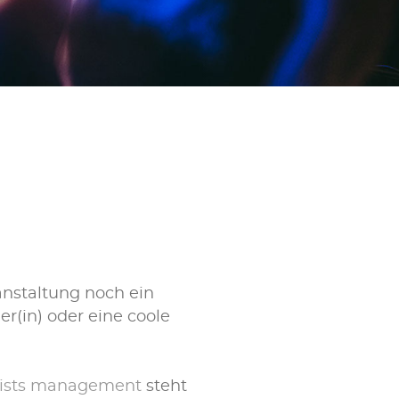
anstaltung noch ein
er(in) oder eine coole
tists management
steht