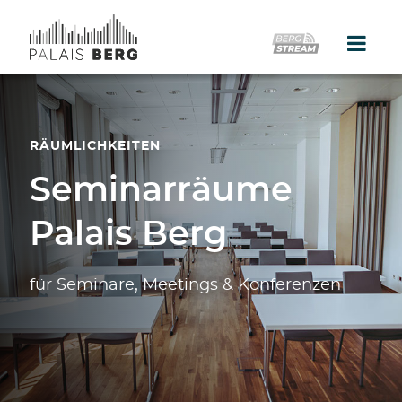
Home
RÄUMLICHKEITEN
Location
Seminarräume
Galerie
Palais Berg
Events
Catering
für Seminare, Meetings & Konferenzen
Partner
Presse
Kontakt