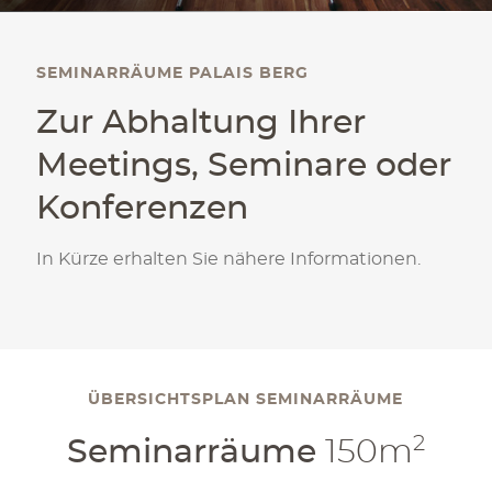
KONTAKT
SEMINARRÄUME PALAIS BERG
PALAIS BERG
Events Gmbh.
Zur Abhaltung Ihrer
Schwarzenbergplatz 3
1010 Wien
Meetings, Seminare oder
office@palaisberg.at
Konferenzen
+43 01 503 28 14
Impressum & Datenschutz
In Kürze erhalten Sie nähere Informationen.
AGB
Language:
EN
/ DE
ÜBERSICHTSPLAN SEMINARRÄUME
2
Seminarräume
150m