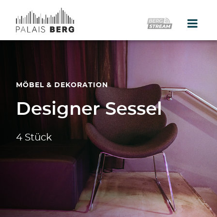
Home
Location
MÖBEL & DEKORATION
Galerie
Designer Sessel
Events
4 Stück
Catering
Partner
Presse
Kontakt