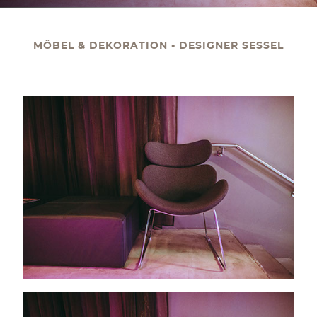
KONTAKT
MÖBEL & DEKORATION - DESIGNER SESSEL
PALAIS BERG
Events Gmbh.
Schwarzenbergplatz 3
1010 Wien
office@palaisberg.at
+43 01 503 28 14
Impressum & Datenschutz
AGB
Language:
EN
/ DE